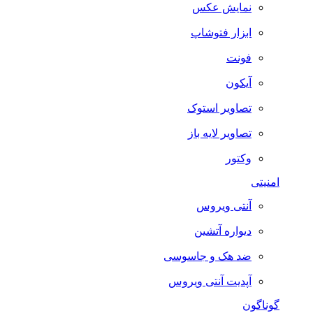
نمایش عکس
ابزار فتوشاپ
فونت
آیکون
تصاویر استوک
تصاویر لایه باز
وکتور
امنیتی
آنتی ویروس
دیواره آتشین
ضد هک و جاسوسی
آپدیت آنتی ویروس
گوناگون