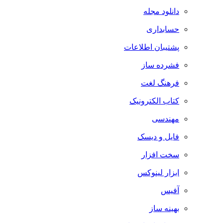
دانلود مجله
حسابداری
پشتیبان اطلاعات
فشرده ساز
فرهنگ لغت
کتاب الکترونیک
مهندسی
فایل و دیسک
سخت افزار
ابزار لینوکس
آفیس
بهینه ساز