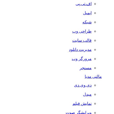
اف.تی.پی
ایمیل
شبکه
طراحی وب
قالب سایت
مدیریت دانلود
مرورگر وب
مسنجر
مالتی مدیا
دی.وی.دی
مبدل
نمایش فیلم
ویرایشگر صوت