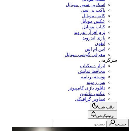
اسکرین سیور موبایل
پاکت پی سی
کلیپ موبایل
عکس موبایل
کتاب موبایل
نرم افزار اندروید
بازی اندروید
آیفون
اس ام اس
معرفی گوشی موبایل
سرگرمی
ابزار دسکتاپ
محافظ نمایش
پوسته برنامه
پس زمینه
دانلود بازی کامپیوتر
عکس ماشین
تصاویر گرافیکی
حالت شب
نوتیفیکیشن
جستجو