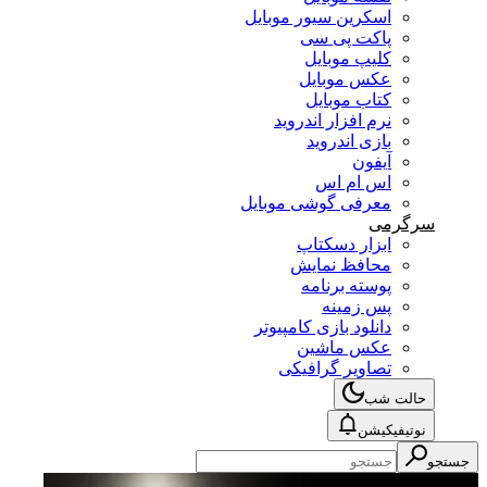
اسکرین سیور موبایل
پاکت پی سی
کلیپ موبایل
عکس موبایل
کتاب موبایل
نرم افزار اندروید
بازی اندروید
آیفون
اس ام اس
معرفی گوشی موبایل
سرگرمی
ابزار دسکتاپ
محافظ نمایش
پوسته برنامه
پس زمینه
دانلود بازی کامپیوتر
عکس ماشین
تصاویر گرافیکی
حالت شب
نوتیفیکیشن
جستجو