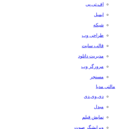
اف.تی.پی
ایمیل
شبکه
طراحی وب
قالب سایت
مدیریت دانلود
مرورگر وب
مسنجر
مالتی مدیا
دی.وی.دی
مبدل
نمایش فیلم
ویرایشگر صوت