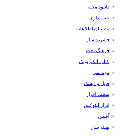
دانلود مجله
حسابداری
پشتیبان اطلاعات
فشرده ساز
فرهنگ لغت
کتاب الکترونیک
مهندسی
فایل و دیسک
سخت افزار
ابزار لینوکس
آفیس
بهینه ساز