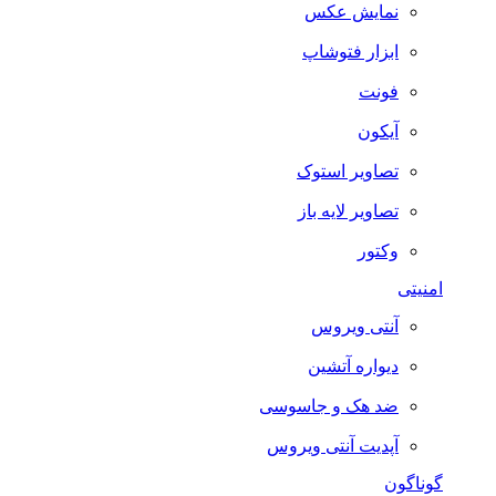
نمایش عکس
ابزار فتوشاپ
فونت
آیکون
تصاویر استوک
تصاویر لایه باز
وکتور
امنیتی
آنتی ویروس
دیواره آتشین
ضد هک و جاسوسی
آپدیت آنتی ویروس
گوناگون