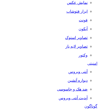
نمایش عکس
ابزار فتوشاپ
فونت
آیکون
تصاویر استوک
تصاویر لایه باز
وکتور
امنیتی
آنتی ویروس
دیواره آتشین
ضد هک و جاسوسی
آپدیت آنتی ویروس
گوناگون