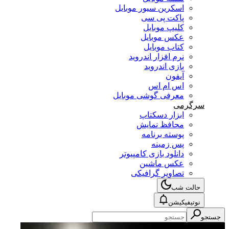
اسکرین سیور موبایل
پاکت پی سی
کلیپ موبایل
عکس موبایل
کتاب موبایل
نرم افزار اندروید
بازی اندروید
آیفون
اس ام اس
معرفی گوشی موبایل
سرگرمی
ابزار دسکتاپ
محافظ نمایش
پوسته برنامه
پس زمینه
دانلود بازی کامپیوتر
عکس ماشین
تصاویر گرافیکی
حالت شب
نوتیفیکیشن
جستجو