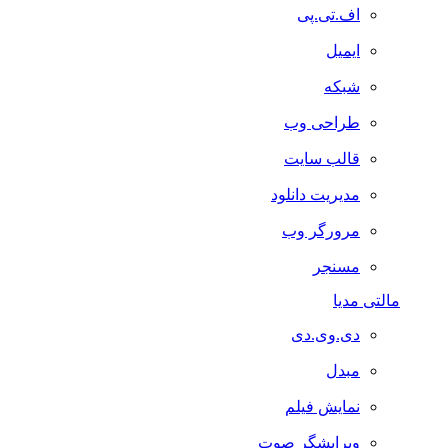
اف.تی.پی
ایمیل
شبکه
طراحی وب
قالب سایت
مدیریت دانلود
مرورگر وب
مسنجر
مالتی مدیا
دی.وی.دی
مبدل
نمایش فیلم
ویرایشگر صوت