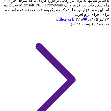
یا سایر سایتها به نرم افزارهایی برخورد کرده اید که شرط اجرای ان
را داشتن دات نت فریم ورک Microsoft .NET Framework قید کرده
اند. این نرم افزار توسط شرکت مایکروسافت عرضه شده است و
برای اجرای نرم افز...
۲۷ تیر ۱۴۰۵،‏ ۳:۱۸
ادامه مطلب
صفحه
۱
از
۱
(پست ۱ تا ۱)