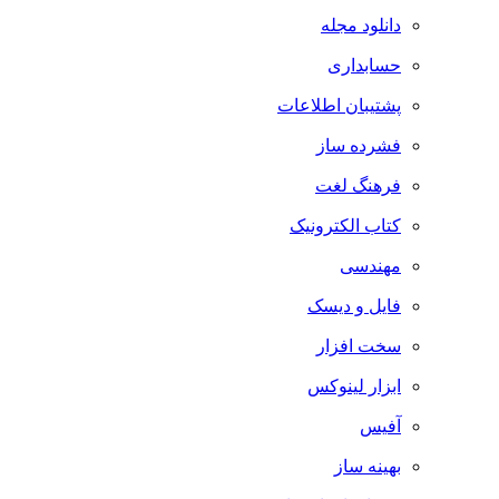
دانلود مجله
حسابداری
پشتیبان اطلاعات
فشرده ساز
فرهنگ لغت
کتاب الکترونیک
مهندسی
فایل و دیسک
سخت افزار
ابزار لینوکس
آفیس
بهینه ساز