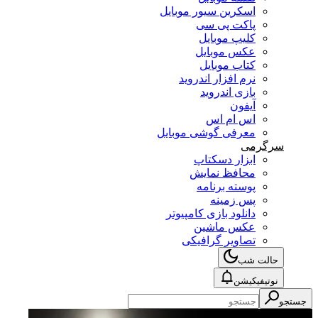
اسکرین سیور موبایل
پاکت پی سی
کلیپ موبایل
عکس موبایل
کتاب موبایل
نرم افزار اندروید
بازی اندروید
آیفون
اس ام اس
معرفی گوشی موبایل
سرگرمی
ابزار دسکتاپ
محافظ نمایش
پوسته برنامه
پس زمینه
دانلود بازی کامپیوتر
عکس ماشین
تصاویر گرافیکی
حالت شب
نوتیفیکیشن
جستجو