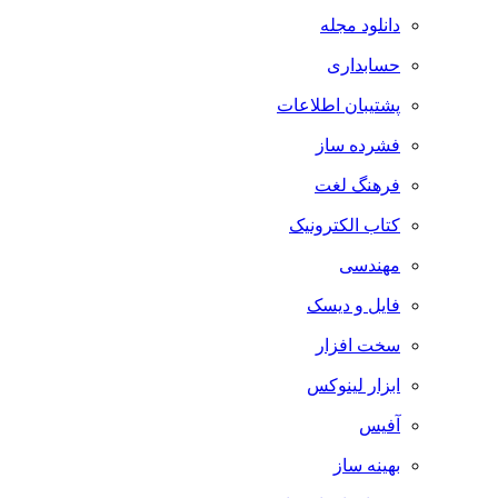
دانلود مجله
حسابداری
پشتیبان اطلاعات
فشرده ساز
فرهنگ لغت
کتاب الکترونیک
مهندسی
فایل و دیسک
سخت افزار
ابزار لینوکس
آفیس
بهینه ساز