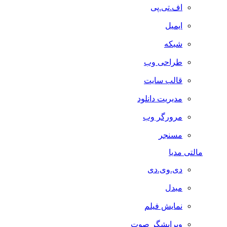
اف.تی.پی
ایمیل
شبکه
طراحی وب
قالب سایت
مدیریت دانلود
مرورگر وب
مسنجر
مالتی مدیا
دی.وی.دی
مبدل
نمایش فیلم
ویرایشگر صوت