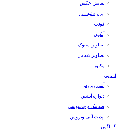
نمایش عکس
ابزار فتوشاپ
فونت
آیکون
تصاویر استوک
تصاویر لایه باز
وکتور
امنیتی
آنتی ویروس
دیواره آتشین
ضد هک و جاسوسی
آپدیت آنتی ویروس
گوناگون