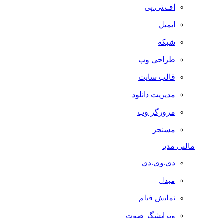
اف.تی.پی
ایمیل
شبکه
طراحی وب
قالب سایت
مدیریت دانلود
مرورگر وب
مسنجر
مالتی مدیا
دی.وی.دی
مبدل
نمایش فیلم
ویرایشگر صوت