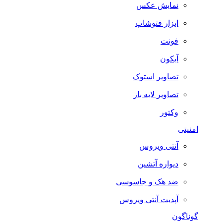
نمایش عکس
ابزار فتوشاپ
فونت
آیکون
تصاویر استوک
تصاویر لایه باز
وکتور
امنیتی
آنتی ویروس
دیواره آتشین
ضد هک و جاسوسی
آپدیت آنتی ویروس
گوناگون