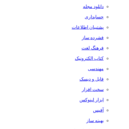
دانلود مجله
حسابداری
پشتیبان اطلاعات
فشرده ساز
فرهنگ لغت
کتاب الکترونیک
مهندسی
فایل و دیسک
سخت افزار
ابزار لینوکس
آفیس
بهینه ساز