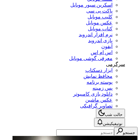
اسکرین سیور موبایل
پاکت پی سی
کلیپ موبایل
عکس موبایل
کتاب موبایل
نرم افزار اندروید
بازی اندروید
آیفون
اس ام اس
معرفی گوشی موبایل
سرگرمی
ابزار دسکتاپ
محافظ نمایش
پوسته برنامه
پس زمینه
دانلود بازی کامپیوتر
عکس ماشین
تصاویر گرافیکی
حالت شب
نوتیفیکیشن
جستجو